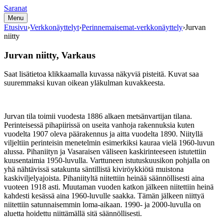
Siirry
Saranat
sisältöön
Menu
Etusivu
›
Verkkonäyttelyt
›
Perinnemaisemat-verkkonäyttely
›
Jurvan
niitty
Jurvan niitty, Varkaus
Saat lisätietoa klikkaamalla kuvassa näkyviä pisteitä. Kuvat saa
suuremmaksi kuvan oikean yläkulman kuvakkeesta.
Jurvan tila toimii vuodesta 1886 alkaen metsänvartijan tilana.
Perinteisessä pihapiirissä on useita vanhoja rakennuksia kuten
vuodelta 1907 oleva päärakennus ja aitta vuodelta 1890. Niityllä
viljeltiin perinteisin menetelmin esimerkiksi kauraa vielä 1960-luvun
alussa. Pihaniityn ja Vasaraisen väliseen kaskirinteeseen istutettiin
kuusentaimia 1950-luvulla. Varttuneen istutuskuusikon pohjalla on
yhä nähtävissä satakunta säntillistä kiviröykkiötä muistona
kaskiviljelyajoista. Pihaniityltä niitettiin heinää säännöllisesti aina
vuoteen 1918 asti. Muutaman vuoden katkon jälkeen niitettiin heinä
kahdesti kesässä aina 1960-luvulle saakka. Tämän jälkeen niittyä
niitettiin satunnaisemmin loma-aikaan. 1990- ja 2000-luvulla on
aluetta hoidettu niittämällä sitä säännöllisesti.