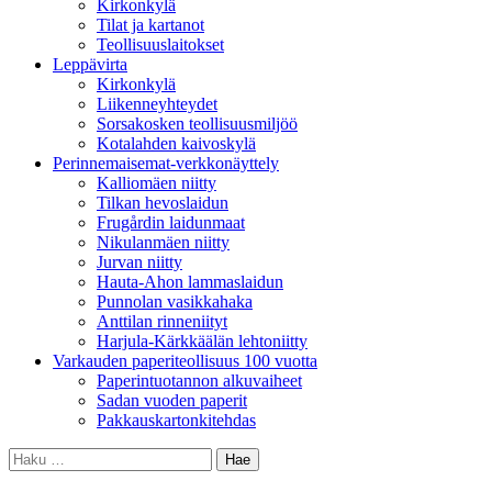
Kirkonkylä
Tilat ja kartanot
Teollisuuslaitokset
Leppävirta
Kirkonkylä
Liikenneyhteydet
Sorsakosken teollisuusmiljöö
Kotalahden kaivoskylä
Perinnemaisemat-verkkonäyttely
Kalliomäen niitty
Tilkan hevoslaidun
Frugårdin laidunmaat
Nikulanmäen niitty
Jurvan niitty
Hauta-Ahon lammaslaidun
Punnolan vasikkahaka
Anttilan rinneniityt
Harjula-Kärkkäälän lehtoniitty
Varkauden paperiteollisuus 100 vuotta
Paperintuotannon alkuvaiheet
Sadan vuoden paperit
Pakkauskartonkitehdas
Haku: