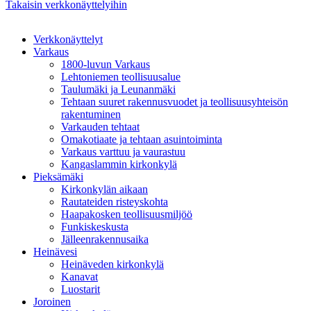
Takaisin verkkonäyttelyihin
Verkkonäyttelyt
Varkaus
1800-luvun Varkaus
Lehtoniemen teollisuusalue
Taulumäki ja Leunanmäki
Tehtaan suuret rakennusvuodet ja teollisuusyhteisön
rakentuminen
Varkauden tehtaat
Omakotiaate ja tehtaan asuintoiminta
Varkaus varttuu ja vaurastuu
Kangaslammin kirkonkylä
Pieksämäki
Kirkonkylän aikaan
Rautateiden risteyskohta
Haapakosken teollisuusmiljöö
Funkiskeskusta
Jälleenrakennusaika
Heinävesi
Heinäveden kirkonkylä
Kanavat
Luostarit
Joroinen