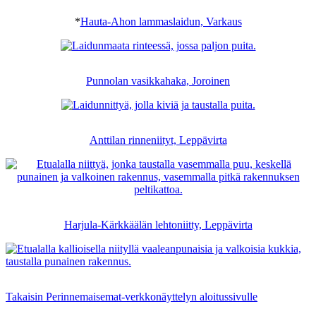
*
Hauta-Ahon lammaslaidun, Varkaus
Punnolan vasikkahaka, Joroinen
Anttilan rinneniityt, Leppävirta
Harjula-Kärkkäälän lehtoniitty, Leppävirta
Takaisin Perinnemaisemat-verkkonäyttelyn aloitussivulle