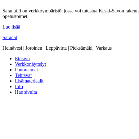
Saranat.fi on verkkoympäristö, jossa voi tutustua Keski-Savon rakennu
opetustoimet.
Lue lisää
Saranat
Heinävesi | Joroinen | Leppävirta | Pieksämäki | Varkaus
Etusivu
Verkkonäyttelyt
Panoraamat
Tehtävät
Lisämateriaalit
Info
Hae sivulta