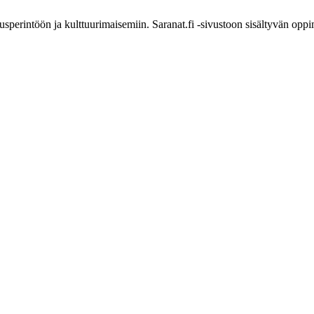
sperintöön ja kulttuurimaisemiin. Saranat.fi -sivustoon sisältyvän oppi