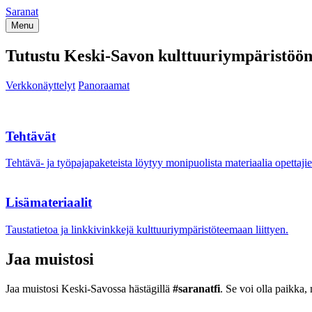
Siirry
Saranat
sisältöön
Menu
Tutustu Keski-Savon kulttuuriympäristöö
Verkkonäyttelyt
Panoraamat
Tehtävät
Tehtävä- ja työpajapaketeista löytyy monipuolista materiaalia opettaji
Lisämateriaalit
Taustatietoa ja linkkivinkkejä kulttuuriympäristöteemaan liittyen.
Jaa muistosi
Jaa muistosi Keski-Savossa hästägillä
#saranatfi
. Se voi olla paikka,