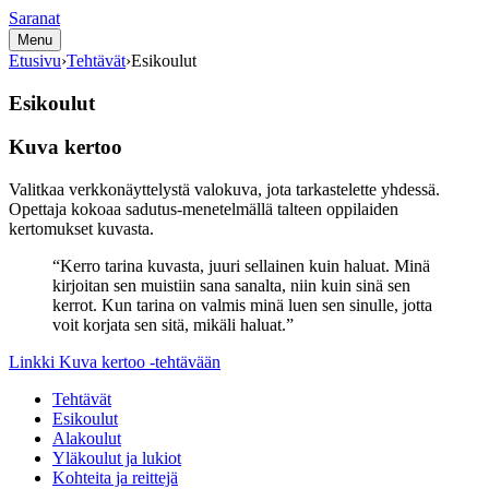
Siirry
Saranat
sisältöön
Menu
Etusivu
›
Tehtävät
›
Esikoulut
Esikoulut
Kuva kertoo
Valitkaa verkkonäyttelystä valokuva, jota tarkastelette yhdessä.
Opettaja kokoaa sadutus-menetelmällä talteen oppilaiden
kertomukset kuvasta.
“Kerro tarina kuvasta, juuri sellainen kuin haluat. Minä
kirjoitan sen muistiin sana sanalta, niin kuin sinä sen
kerrot. Kun tarina on valmis minä luen sen sinulle, jotta
voit korjata sen sitä, mikäli haluat.”
L
inkki Kuva kertoo -tehtävään
Tehtävät
Esikoulut
Alakoulut
Yläkoulut ja lukiot
Kohteita ja reittejä